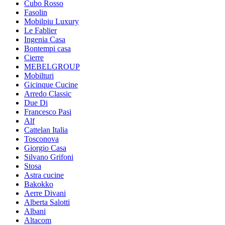
Cubo Rosso
Fasolin
Mobilpiu Luxury
Le Fablier
Ingenia Casa
Bontempi casa
Cierre
MEBELGROUP
Mobilturi
Gicinque Cucine
Arredo Classic
Due Di
Francesco Pasi
Alf
Cattelan Italia
Tosconova
Giorgio Casa
Silvano Grifoni
Stosa
Astra cucine
Bakokko
Aerre Divani
Alberta Salotti
Albani
Altacom