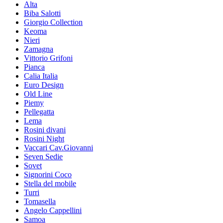
Alta
Biba Salotti
Giorgio Collection
Keoma
Nieri
Zamagna
Vittorio Grifoni
Pianca
Calia Italia
Euro Design
Old Line
Piemy
Pellegatta
Lema
Rosini divani
Rosini Night
Vaccari Cav.Giovanni
Seven Sedie
Sovet
Signorini Coco
Stella del mobile
Turri
Tomasella
Angelo Cappellini
Samoa