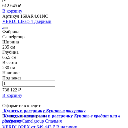
612 645 ₽
В корзину
Артикул 169AR4.01NO
VERDI Шкаф 4-дверный
Фабрика
Camelgroup
Ширина
235 см
Глубина
65,5 см
Высота
230 см
Наличие
Под заказ
736 122 ₽
В корзину
Оформите в кредит
Купить в рассрочку
Купить в рассрочку
Вы недавно смотрели
Купить в кредит или в рассрочку
Купить в кредит или в
рассрочку
Фабрика Camelgroup
Спальня
VERDI ОРЕХ
от 649 443 ₽
В наличии