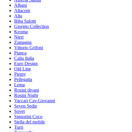
Albani
Altacom
Alta
Biba Salotti
Giorgio Collection
Keoma
Nieri
Zamagna
Vittorio Grifoni
Pianca
Calia Italia
Euro Design
Old Line
Piemy
Pellegatta
Lema
Rosini divani
Rosini Night
Vaccari Cav.Giovanni
Seven Sedie
Sovet
Signorini Coco
Stella del mobile
Turri