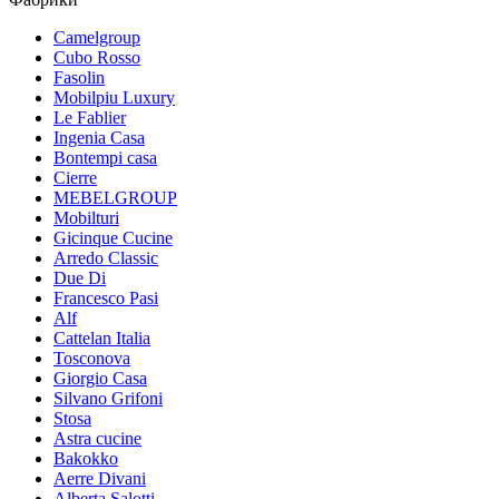
Camelgroup
Cubo Rosso
Fasolin
Mobilpiu Luxury
Le Fablier
Ingenia Casa
Bontempi casa
Cierre
MEBELGROUP
Mobilturi
Gicinque Cucine
Arredo Classic
Due Di
Francesco Pasi
Alf
Cattelan Italia
Tosconova
Giorgio Casa
Silvano Grifoni
Stosa
Astra cucine
Bakokko
Aerre Divani
Alberta Salotti