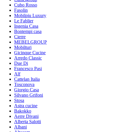
Cubo Rosso
Fasolin
Mobilpiu Luxury
Le Fablier
Ingenia Casa
Bontempi casa
Cierre
MEBELGROUP
Mobilturi
Gicinque Cucine
Arredo Classic
Due Di
Francesco Pasi
Alf
Cattelan Italia
Tosconova
Giorgio Casa
Silvano Grifoni
Stosa
Astra cucine
Bakokko
Aerre Divani
Alberta Salotti
Albani