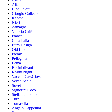
Altacom
Alta
Biba Salotti
Giorgio Collection
Keoma
Nieri
Zamagna
Vittorio Grifoni
Pianca
Calia Italia
Euro Design
Old Line
Piemy
Pellegatta
Lema
Rosini divani
Rosini Night
Vaccari Cav.Giovanni
Seven Sedie
Sovet
Signorini Coco
Stella del mobile
Turri
Tomasella
Angelo Cappellini